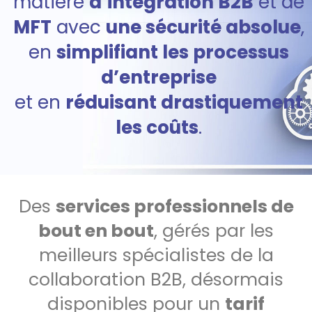
matière
d’intégration B2B
et de
MFT
avec
une sécurité absolue
,
en
simplifiant les processus
d’entreprise
et en
réduisant drastiquement
les coûts
.
Des
services professionnels de
bout en bout
, gérés par les
meilleurs spécialistes de la
collaboration B2B, désormais
disponibles pour un
tarif