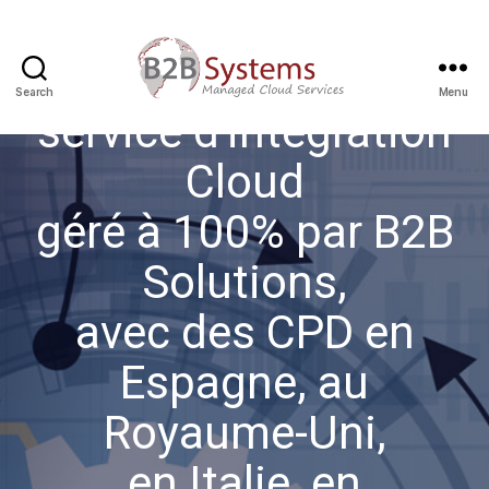
B2B Systems est le
Search
Menu
service d'intégration
Cloud
géré à 100% par B2B
Solutions,
avec des CPD en
Espagne, au
Royaume-Uni,
en Italie, en